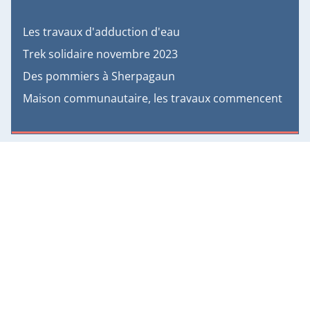
Les travaux d'adduction d'eau
Trek solidaire novembre 2023
Des pommiers à Sherpagaun
Maison communautaire, les travaux commencent
Animations
Au cœur de Sherpagaun 2025
Repas 5 octobre 2024
Au cœur de Sherpagaun 2024
Repas 23 septembre 2023
Au cœur de Sherpagaun 2023