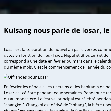
Kulsang nous parle de losar, le
Losar est la célébration du nouvel an par diverses commun
dates en fonction du lieu (Tibet, Népal et Bhoutan) et de l
correspond à une date en février ou mars dans le calendri
du même mois. C'est le commencement de l'année du coc
En février les népalais, les tibétains et les habitants d
Losar est célébré pendant deux semaines. Pendant ce tem
ou au monastère. Le festival principal est célébré pendan
"changkol". Changkol est dérivé de "chhang", la bière tibé
chance" est partagée et, les amis et la famille veillent 