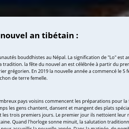
 nouvel an tibétain :
autés bouddhistes au Népal. La signification de "Lo" est an
a tradition. la fête du nouvel an est célébrée à partir du prem
er grégorien. En 2019 la nouvelle année a commencé le 5 fév
hon de terre femelle.
e nombreux pays voisins commencent les préparations pour la 
ps les gens chantent, dansent et mangent des plats spécia
t les trois premiers jours. Le premier jour ils nettoient l
taine. Quand l'horloge sonne minuit, la salutation traditionn
tard pour accueillir la nouvelle année. Dans la matinée, de n