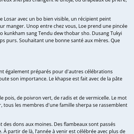
e Losar avec un bo bien visible, un récipient peint
pour manger. Unop entre chez vous, Loe prend une pincée
adro kunkham sang Tendu dew thobar sho. Dusang Tukyi
orps purs. Souhaitant une bonne santé aux mères. Que
sont également préparés pour d'autres célébrations
ute son importance. Le khapse est fait avec de la pâte
e pois, de poivron vert, de radis et de vermicelle. Le mot
sar, tous les membres d'une famille sherpa se rassemblent
ont des dons aux moines. Des flambeaux sont passés
. À partir de là, l’année à venir est célébrée avec plus de