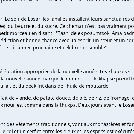
Le soir de Losar, les familles installent leurs sanctuaires d
iée), du beurre et du sucre. Ce chemar n'est pas vraiment 
t petit morceau en disant : "Tashi delek posumtsok. Ama b
nédiction et bonne chance avec un esprit, un cœur et un c
être ici l'année prochaine et célébrer ensemble".
 célébration appropriée de la nouvelle année. Les khapses 
is la nouvelle année marque le moment où le khapse prend to
 lait et du deek frit dans de l'huile de moutarde.
fait de viande, de patate douce, de blé, de riz, de fromage, d
 aux nouilles, comme dans la thukpa. Deux jours avant le Lo
tent des vêtements traditionnels, vont aux monastères et f
 roi et un cerf et entre les dieux et les esprits est exécutée