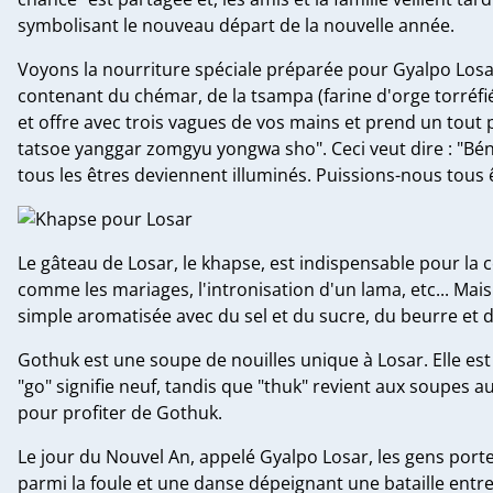
symbolisant le nouveau départ de la nouvelle année.
Voyons la nourriture spéciale préparée pour Gyalpo Losar. 
contenant du chémar, de la tsampa (farine d'orge torréf
et offre avec trois vagues de vos mains et prend un tou
tatsoe yanggar zomgyu yongwa sho". Ceci veut dire : "Bé
tous les êtres deviennent illuminés. Puissions-nous tous 
Le gâteau de Losar, le khapse, est indispensable pour la
comme les mariages, l'intronisation d'un lama, etc... Ma
simple aromatisée avec du sel et du sucre, du beurre et du
Gothuk est une soupe de nouilles unique à Losar. Elle est 
"go" signifie neuf, tandis que "thuk" revient aux soupes
pour profiter de Gothuk.
Le jour du Nouvel An, appelé Gyalpo Losar, les gens por
parmi la foule et une danse dépeignant une bataille entre le