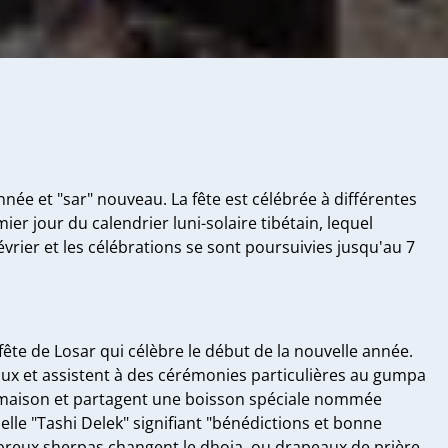
née et "sar" nouveau. La fête est célébrée à différentes
ier jour du calendrier luni-solaire tibétain, lequel
rier et les célébrations se sont poursuivies jusqu'au 7
fête de Losar qui célèbre le début de la nouvelle année.
ux et assistent à des cérémonies particulières au gumpa
eur maison et partagent une boisson spéciale nommée
elle "Tashi Delek" signifiant "bénédictions et bonne
ombreux sherpas changent le dhoja, ou drapeaux de prière,